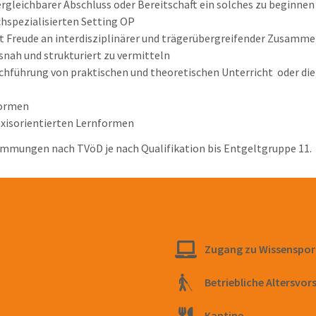
rgleichbarer Abschluss oder Bereitschaft ein solches zu beginnen
chspezialisierten Setting OP
it Freude an interdisziplinärer und trägerübergreifender Zusamm
snah und strukturiert zu vermitteln
hführung von praktischen und theoretischen Unterricht oder die 
formen
raxisorientierten Lernformen
immungen nach TVöD je nach Qualifikation bis Entgeltgruppe 11.
Zugang zu Wissensport
Betriebliche Altersvor
Kantine