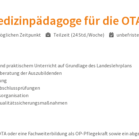
edizinpädagoge für die OT
glichen Zeitpunkt
Teilzeit (24 Std./Woche)
unbefriste
nd praktischem Unterricht auf Grundlage des Landeslehrplans
nberatung der Auszubildenden
lung
Abschlussprüfungen
sorganisation
 Qualitätssicherungsmaßnahmen
OTA oder eine Fachweiterbildung als OP-Pflegekraft sowie ein abg