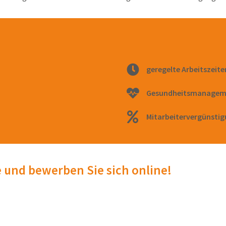
geregelte Arbeitszeite
Gesundheitsmanagem
Mitarbeitervergünsti
e und bewerben Sie sich online!